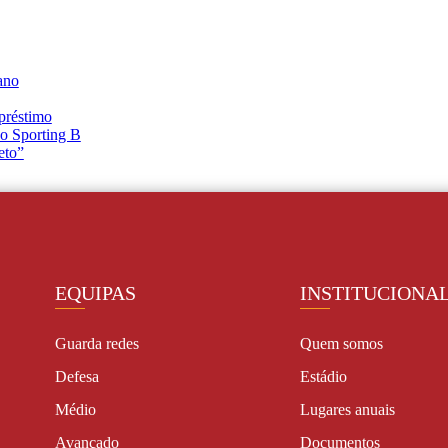
ano
préstimo
 o Sporting B
eto”
EQUIPAS
INSTITUCIONA
Guarda redes
Quem somos
Defesa
Estádio
Médio
Lugares anuais
Avançado
Documentos