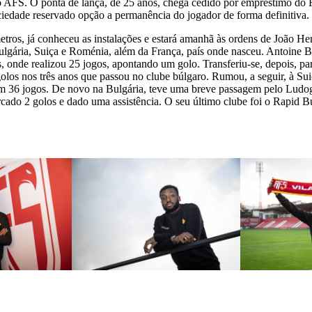
 AFS. O ponta de lança, de 25 anos, chega cedido por empréstimo do R
ciedade reservado opção a permanência do jogador de forma definitiva.
etros, já conheceu as instalações e estará amanhã às ordens de João He
Bulgária, Suiça e Roménia, além da França, país onde nasceu. Antoine
, onde realizou 25 jogos, apontando um golo. Transferiu-se, depois, pa
olos nos três anos que passou no clube búlgaro. Rumou, a seguir, à Su
em 36 jogos. De novo na Bulgária, teve uma breve passagem pelo Ludo
cado 2 golos e dado uma assistência. O seu último clube foi o Rapid B