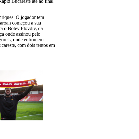
apid Bucareste até ao final
nriques. O jogador tem
 Baroan começou a sua
ra o Botev Plovdiv, da
iça onde assinou pelo
gorets, onde entrou em
ucareste, com dois tentos em