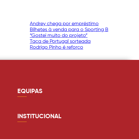
Andrey chega por empréstimo
Bilhetes à venda para o Sporting B
“Gostei muito do projeto”
Taça de Portugal sorteada
Rodrigo Pinho é reforço
EQUIPAS
Guarda redes
Defesa
INSTITUCIONAL
Médio
Quem somos
Avançado