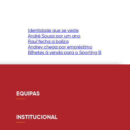
Identidade que se veste
André Sousa por um ano
Raul fecha a baliza
Andrey chega por empréstimo
Bilhetes à venda para o Sporting B
EQUIPAS
Guarda redes
Defesa
INSTITUCIONAL
Médio
Quem somos