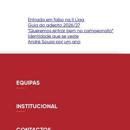
Entrada em falso na II Liga
Guia do adepto 2026/27
“Queremos entrar bem no campeonato”
Identidade que se veste
André Sousa por um ano
EQUIPAS
Guarda redes
Defesa
INSTITUCIONAL
Médio
Quem somos
Avançado
Estádio