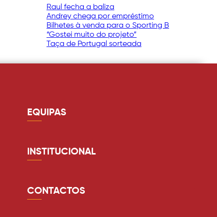
Raul fecha a baliza
Andrey chega por empréstimo
Bilhetes à venda para o Sporting B
“Gostei muito do projeto”
Taça de Portugal sorteada
EQUIPAS
Guarda redes
Defesa
INSTITUCIONAL
Médio
Quem somos
Avançado
Estádio
CONTACTOS
Equipa Técnica
Lugares anuais
comunicacao@avsfutsad.pt