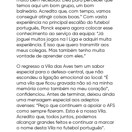
muito bem recebido. Deu para perceber que
temos aqui um bom grupo, um bom
balneário. Acredito que, com tempo, vamos
conseguir atingir coisas boas.” Com vasta
experiência no principal escalão do futebol
português, Ponck espera agora colocar esse
conhecimento ao serviço da equipa: “Já
joguei muitos jogos na I Liga e adquiri muita
experiência. É isso que quero transmitir aos
meus colegas. Mas também tenho muita
vontade de aprender com eles.”
O regresso a Vila das Aves tem um sabor
especial para o defesa-central, que não
escondeu a ligação emocional ao local: “É
uma vila que ficou gravada não só na minha
memória como também no meu coração”,
confidenciou. Antes de terminar, deixou ainda
uma mensagem especial aos adeptos
avenses: “Peço que continuem a apoiar o AFS
como sempre fizeram. Esta é a nossa Vila.
Acredito que, todos juntos, podemos
alcançar grandes feitos e continuar a marcar
o nome desta Vila no futebol português”.