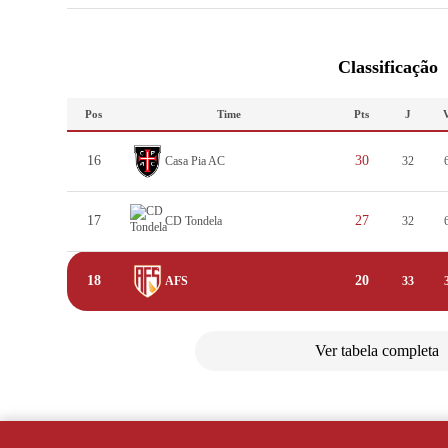
Classificação
Pos
Time
Pts
J
16
30
Casa Pia AC
32
17
27
CD Tondela
32
18
20
AFS
33
Ver tabela completa