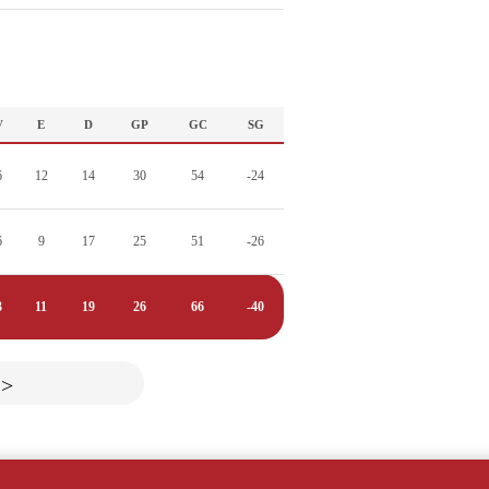
V
E
D
GP
GC
SG
6
12
14
30
54
-24
6
9
17
25
51
-26
3
11
19
26
66
-40
>