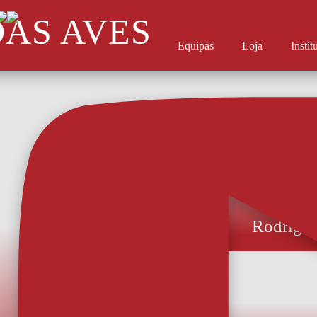
DAS AVES
Equipas
Loja
Instit
Rodrigo 
O experiente avança
reforço do AFS.
das Aves, fican
jogador vai vest