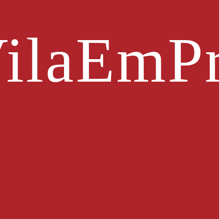
ilaEmPr