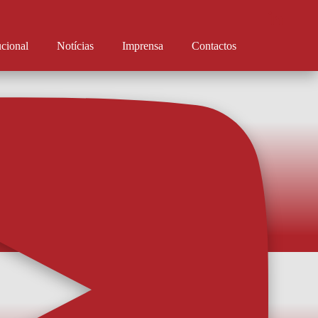
ucional
Notícias
Imprensa
Contactos
Pinho é reforço
do chega do Estrela da Amadora e assina até 2027. Rodrigo Pinho é
 O avançado brasileiro assinou por uma temporada e já se apresentou na Vila
do de imediato à disposição de Sérgio Fonseca. Aos 35 anos, o experiente
ir a q