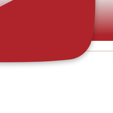
o e dinâmico: eis a nova pele
 o equipamento alternativo para a nova época, como sinal de
alegria e movimento, predicados que a equipa promete levar para dentro de
>
ição e a identidade d