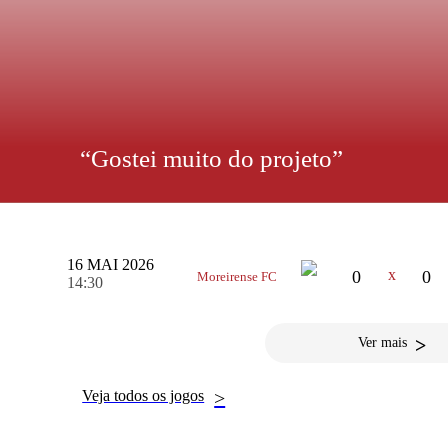
“Gostei muito do projeto”
PRÓXIMO JOGO
Rodrigo Pinho explicou opção pelo AFS e prometer aceler
ambiente que sentiu à chegada reforça a convicção de que cois
recente reforço do AFS, Rodrigo Pinho, chegou e apresent
Fonse
16 MAI 2026
x
0
0
Moreirense FC
14:30
>
Ver mais
Veja todos os jogos
>