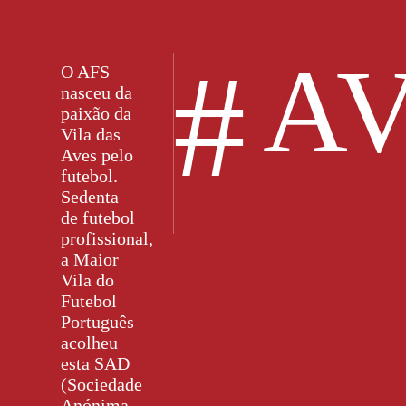
#
AV
O AFS
nasceu da
paixão da
Vila das
Aves pelo
futebol.
Sedenta
de futebol
profissional,
a Maior
Vila do
Futebol
Português
acolheu
esta SAD
(Sociedade
Anónima