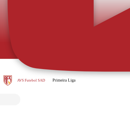
Autêntic
O AFS apresenta
inconformismo, 
Veja todas as notícias
ar para ser rapidamente opção. O
campo. Os novos equipamentos oficiais do AFS, neste caso a versão alternativa, representam
a energia, a amb
as boas estarão para chegar. O mais
ou-se de imediato às ordens de Sérgio
AVS Futebol SAD
Primeira Liga