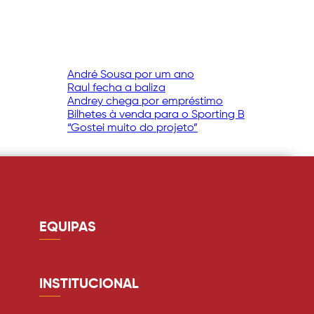
André Sousa por um ano
Raul fecha a baliza
Andrey chega por empréstimo
Bilhetes à venda para o Sporting B
“Gostei muito do projeto”
EQUIPAS
Guarda redes
Defesa
INSTITUCIONAL
Médio