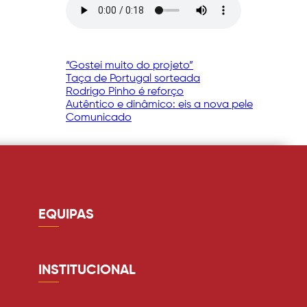
“Gostei muito do projeto”
Taça de Portugal sorteada
Rodrigo Pinho é reforço
Autêntico e dinâmico: eis a nova pele
Comunicado
EQUIPAS
Guarda redes
Defesa
INSTITUCIONAL
Médio
Quem somos