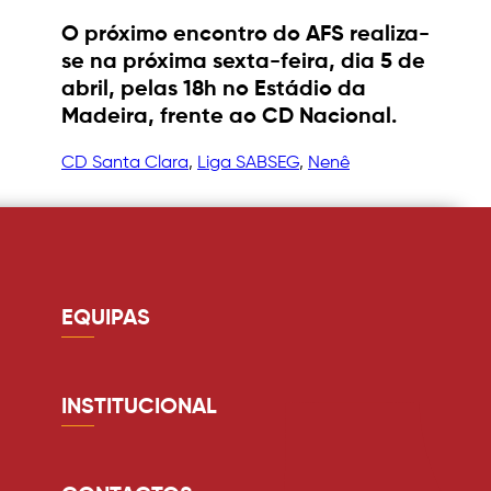
O próximo encontro do AFS realiza-
se na próxima sexta-feira, dia 5 de
abril, pelas 18h no Estádio da
Madeira, frente ao CD Nacional.
CD Santa Clara
, 
Liga SABSEG
, 
Nenê
EQUIPAS
Guarda redes
Defesa
INSTITUCIONAL
Médio
Quem somos
Avançado