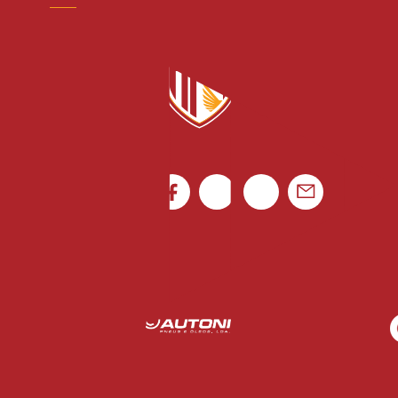
credenciacao@avsfutsad.pt
Canal de denúncias
Rua Luís Gonzaga Mendes Carvalho 265
4795-080 Vila das Aves
Ficha de Jogo
Portugal