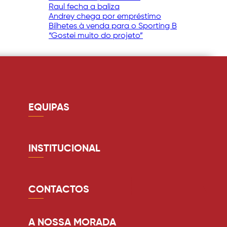
Raul fecha a baliza
Andrey chega por empréstimo
Bilhetes à venda para o Sporting B
“Gostei muito do projeto”
EQUIPAS
Guarda redes
Defesa
INSTITUCIONAL
Médio
Quem somos
Avançado
Estádio
CONTACTOS
Equipa Técnica
Lugares anuais
comunicacao@avsfutsad.pt
Documentos
A NOSSA MORADA