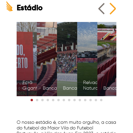
Estádio
Túne
Ecrâ
Relvado
ace
Gigante
Bancadas
Bancadas
Natural
Bancadas
relv
O nosso estádio é, com muito orgulho, a casa
do futebol da Maior Vila do Futebol