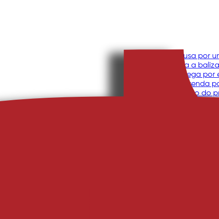
André Sousa por 
Raul fecha a baliz
Andrey chega por
Bilhetes à venda p
“Gostei muito do p