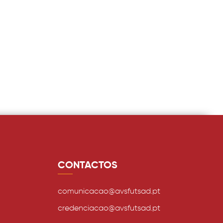
CONTACTOS
comunicacao@avsfutsad.pt
credenciacao@avsfutsad.pt