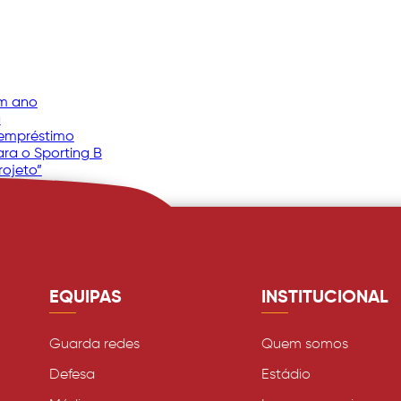
um ano
a
 empréstimo
ara o Sporting B
rojeto”
EQUIPAS
INSTITUCIONAL
Guarda redes
Quem somos
Defesa
Estádio