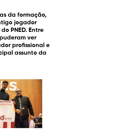
tas da formação,
tigo jogador
 do PNED. Entre
s puderam ver
or profissional e
cipal assunto da