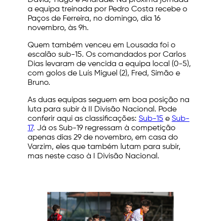
David, Tiago e Andrade. Na próxima jornada
a equipa treinada por Pedro Costa recebe o
Paços de Ferreira, no domingo, dia 16
novembro, às 9h.
Quem também venceu em Lousada foi o
escalão sub-15. Os comandados por Carlos
Dias levaram de vencida a equipa local (0-5),
com golos de Luís Miguel (2), Fred, Simão e
Bruno.
As duas equipas seguem em boa posição na
luta para subir à II Divisão Nacional. Pode
conferir aqui as classificações:
Sub-15
e
Sub-
17
. Já os Sub-19 regressam à competição
apenas dias 29 de novembro, em casa do
Varzim, eles que também lutam para subir,
mas neste caso à I Divisão Nacional.