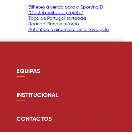
Bilhetes à venda para o Sporting B
“Gostei muito do projeto”
Taça de Portugal sorteada
Rodrigo Pinho é reforço
Autêntico e dinâmico: eis a nova pele
EQUIPAS
Guarda redes
Defesa
INSTITUCIONAL
Médio
Quem somos
Avançado
Estádio
CONTACTOS
Equipa Técnica
Lugares anuais
comunicacao@avsfutsad.pt