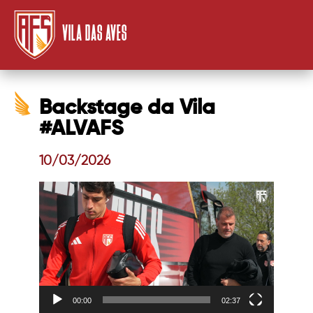
VILA DAS AVES
Backstage da Vila
#ALVAFS
10/03/2026
Video
Player
00:00
02:37