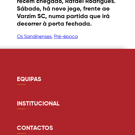
récem chegado, Rafael Rodrigues.
Sábado, há novo jogo, frente ao
Varzim SC, numa partida que irá
decorrer à porta fechada.
Os Sandinenses
, 
Pré-época
EQUIPAS
Guarda redes
Defesa
INSTITUCIONAL
Médio
Quem somos
Avançado
Estádio
CONTACTOS
Equipa Técnica