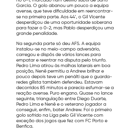
no 0-1, marcado num desvio subtil de Santi
Garcia. O golo abanou um pouco a equipa
avense, que teve dificuldade em reencontrar-
se na primeira parte. Aos 44′, o Gil Vicente
desperdiçou de uma oportunidade soberana
para fazer o 0-2, mas Pablo desperdiçou uma
grande penalidade.
Na segunda parte só deu AFS. A equipa
instalou-se no meio-campo adversário,
carregou e dispôs de vários lances para
empatar e reentrar na disputa pelo triunfo.
Pedro Lima atirou às malhas laterais em boa
posição, Nenê permitiu a Andrew brilhar e
pouco depois teve um penálti que o guarda-
redes gilista também defendeu. Estavam
decorridos 85 minutos e parecia esfumar-se a
reação avense. Puro engano. Quase no lance
seguinte, triangulação entre Diego Duarte,
Pedro Lima e Nenê e o veterano jogador a
conseguir, enfim, bater Andrew. Foi o primeiro
golo sofrido na Liga pelo Gil Vicente com
exceção dos jogos que fez com FC Porto e
Benfica.