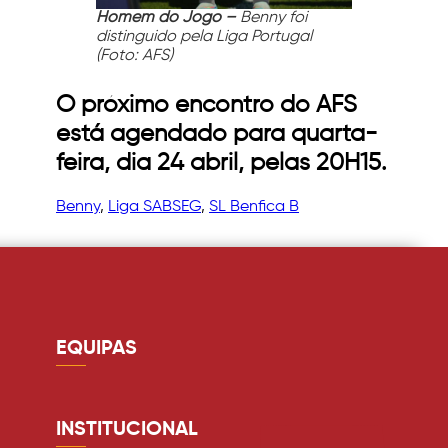
Homem do Jogo –
Benny foi
distinguido pela Liga Portugal
(Foto: AFS)
O próximo encontro do AFS
está agendado para quarta-
feira, dia 24 abril, pelas 20H15.
Benny
, 
Liga SABSEG
, 
SL Benfica B
EQUIPAS
Guarda redes
Defesa
INSTITUCIONAL