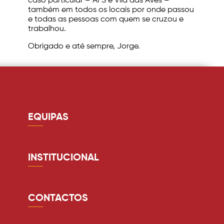
caso particular – AFS e Vila das Aves –
também em todos os locais por onde passou
e todas as pessoas com quem se cruzou e
trabalhou.
Obrigado e até sempre, Jorge.
EQUIPAS
Guarda redes
Defesa
INSTITUCIONAL
Médio
Quem somos
Avançado
Estádio
CONTACTOS
Equipa Técnica
Lugares anuais
comunicacao@avsfutsad.pt