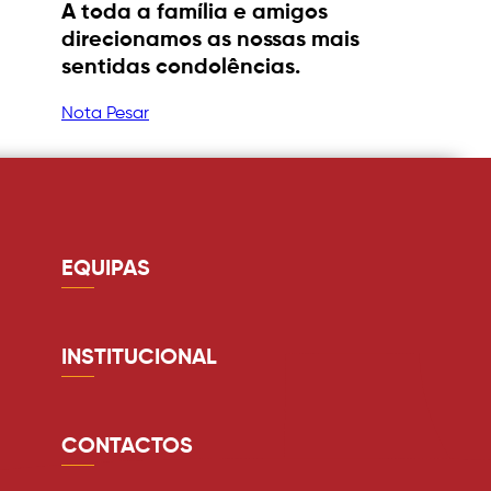
A toda a família e amigos
direcionamos as nossas mais
sentidas condolências.
Nota Pesar
EQUIPAS
Guarda redes
Defesa
INSTITUCIONAL
Médio
Quem somos
Avançado
Estádio
CONTACTOS
Equipa Técnica
Lugares anuais