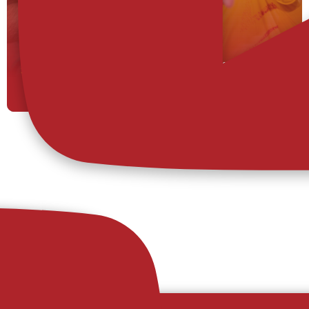
31/07/2026
Autêntico e dinâmico: eis a
nova pele
O AFS apresenta o equipamento alternativo
para a nova época, como sinal de
inconformismo, alegria e movimento,
predicados que a equipa promete levar para
dentro de campo. Os novos equipamentos
oficiais do AFS, neste caso a versão alternativa,
representam a energia, a ambição e a
identidade d