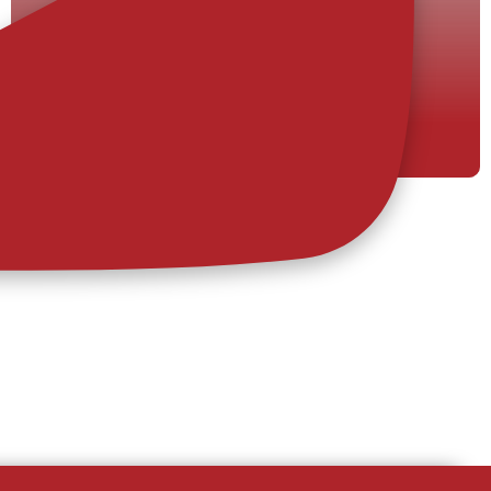
31/07/2026
Comunicado
O AFS e o FC Metz chegaram a acordo para a
transferência definitiva de Cristian Devenish. A
AVS Futebol SAD informa ter chegado a acordo
com o Football Club de Metz para a
transferência do jogador Cristian Devenish, que
assim passará a representar o clube que
compete na Ligue 2 de França.