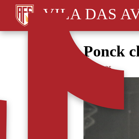
VILA DAS A
Ponck ch
14/02/2026