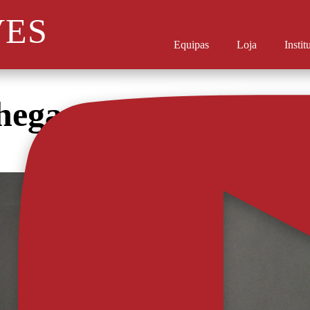
VES
Equipas
Loja
Instit
ega aos 150 jogos na