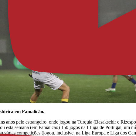
stórica em Famalicão.
ns anos pelo estrangeiro, onde jogou na Turquia (Basaksehir e Rizespor
ou esta semana (em Famalicão) 150 jogos na I Liga de Portugal, um nú
u várias competições (jogou, inclusive, na Liga Europa e Liga dos Ca