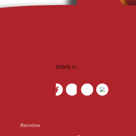
Antevisão
, 
FC Porto
, 
Jorna
Parceiros