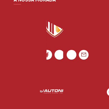
A NOSSA MORADA
credenciacao@avsfutsad.pt
Canal de denúncias
Rua Luís Gonzaga Mendes Carvalho 265
4795-080 Vila das Aves
Ficha de Jogo
Portugal