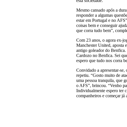
esta sociedade.
Mesmo cansado após a dura v
responder a algumas questõe
estar em Portugal e no AFS”.
coisas bem e conseguir ajud
que corra tudo bem”, comple
Com 23 anos, o agora ex-jo
Manchester United, aposta 
antigo goleador do Benfica.
Cardozo no Benfica. Sei qu
espero que tudo nos corra b
Convidado a apresentar-se, 
repetiu. “Gosto muito de at
uma pessoa tranquila, que g
o AFS”, brincou. “Venho para
Individualmente espero ter
companheiros e começar já a 