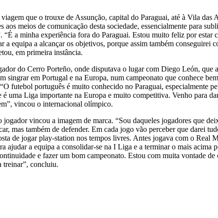
iagem que o trouxe de Assunção, capital do Paraguai, até à Vila das A
s aos meios de comunicação desta sociedade, essencialmente para subli
 “É a minha experiência fora do Paraguai. Estou muito feliz por estar 
ar a equipa a alcançar os objetivos, porque assim também conseguirei c
tou, em primeira instância.
gador do Cerro Porteño, onde disputava o lugar com Diego León, que a
em singrar em Portugal e na Europa, num campeonato que conhece be
 “O futebol português é muito conhecido no Paraguai, especialmente pe
e é uma Liga importante na Europa e muito competitiva. Venho para da
em”, vincou o internacional olímpico.
o jogador vincou a imagem de marca. “Sou daqueles jogadores que dei
acar, mas também de defender. Em cada jogo vão perceber que darei tudo
osta de jogar play-station nos tempos livres. Antes jogava com o Real 
 ajudar a equipa a consolidar-se na I Liga e a terminar o mais acima po
 continuidade e fazer um bom campeonato. Estou com muita vontade de
treinar”, concluiu.