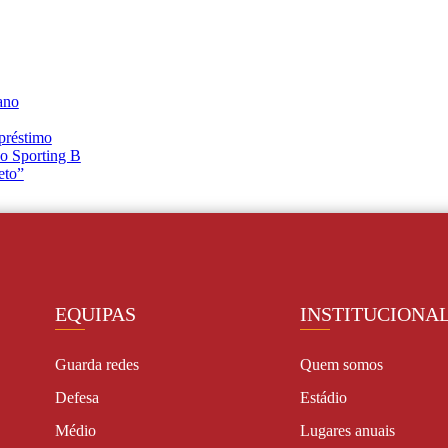
ano
préstimo
 o Sporting B
eto”
EQUIPAS
INSTITUCIONA
Guarda redes
Quem somos
Defesa
Estádio
Médio
Lugares anuais