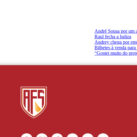
André Sousa por um 
Raul fecha a baliza
Andrey chega por em
Bilhetes à venda para
“Gostei muito do proj