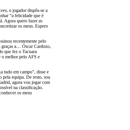
ves, o jogador dispôs-se a
nhar “a felicidade que é
cá. Agora quero fazer as
oncretizar os meus. Espero
ssinou recentemente pelo
m graças a… Óscar Cardozo,
lo que fez o Tacuara
r o melhor pelo AFS e
xa tudo em campo”, disse e
 pela equipa. De resto, sou
Madrid, agora vou jogar com
ssível na classificação.
 conhecer os meus