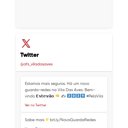
Twitter
@afs_viladasaves
Estamos mais seguros. Há um novo
guarda-redes na Vila Das Aves. Bem-
vindo 𝗘𝘀𝘁𝗲𝘃𝗮̃𝗼
✍
#PelaVila
Ver no Twitter
Sabe mais
bit.ly/NovoGuardaRedes