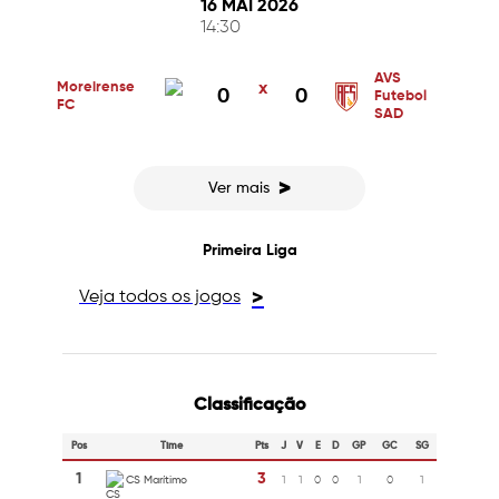
16 MAI 2026
14:30
AVS
Moreirense
x
0
0
Futebol
FC
SAD
>
Ver mais
Primeira Liga
Veja todos os jogos
>
Classificação
Pos
Time
Pts
J
V
E
D
GP
GC
SG
1
3
CS Marítimo
1
1
0
0
1
0
1