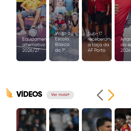
Visita à
Sub-17
Escola
Equipamento
receberam
Arra
Básica
alternativo
a taça da
da é
2026/27
do 1º
AF Porto
2026
Ciclo de
Igreja
VÍDEOS
Ver mais