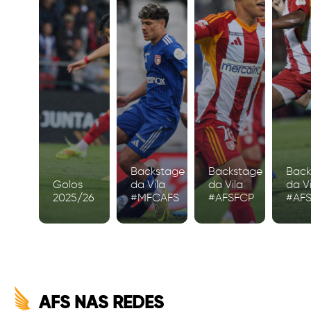
Backstage
Backstage
Back
Golos
da Vila
da Vila
da Vi
2025/26
#MFCAFS
#AFSFCP
#AF
AFS NAS REDES