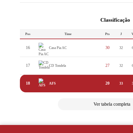
Classificação
Pos
Time
Pts
J
16
30
Casa Pia AC
32
17
27
CD Tondela
32
18
20
AFS
33
Ver tabela completa