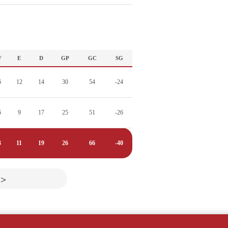
V
E
D
GP
GC
SG
6
12
14
30
54
-24
6
9
17
25
51
-26
3
11
19
26
66
-40
>