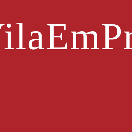
ilaEmPr