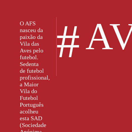
#
AV
O AFS
nasceu da
paixão da
Vila das
Aves pelo
futebol.
Sedenta
de futebol
profissional,
a Maior
Vila do
Futebol
Português
acolheu
esta SAD
(Sociedade
Anónima