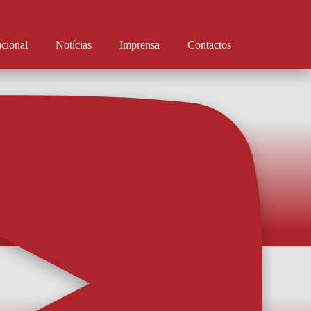
ucional
Notícias
Imprensa
Contactos
 à venda para o Sporting B
 15 euros. Lugares anuais ainda podem ser adquiridos e/ou renovados. Os
 estreia do AFS na Liga Portugal Meu Super - contra o Sporting CP B -
ição na Loja AFS a partir de hoje. Os ingressos custam 8 e 15 euros, de
calização, di