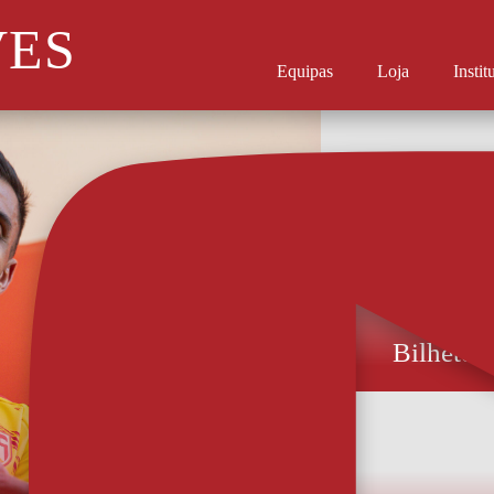
VES
Equipas
Loja
Instit
Bilhetes
Preços entre 8 e
bilhetes para a
estarão à dispos
acordo com a lo