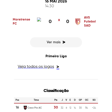
16 MAI 2026
14:30
AVS
Moreirense
x
0
0
Futebol
FC
SAD
>
Ver mais
Primeira Liga
Veja todos os jogos
>
Classificação
Pos
Time
Pts
J
V
E
D
GP
GC
SG
16
30
Casa Pia AC
32
6
12
14
30
54
-24