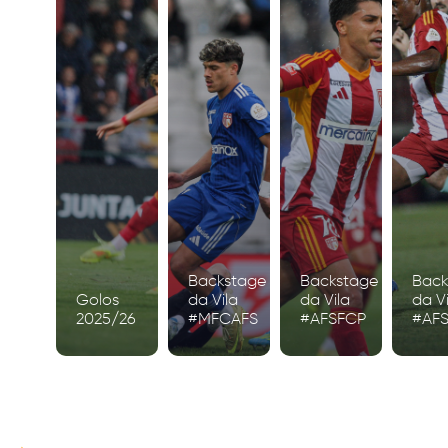
Backstage
Backstage
Back
Golos
da Vila
da Vila
da Vi
2025/26
#MFCAFS
#AFSFCP
#AF