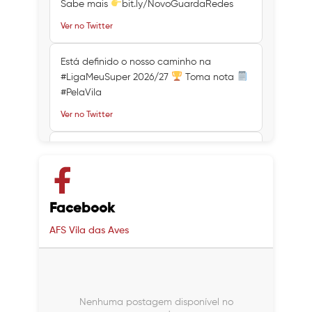
Sabe mais
bit.ly/NovoGuardaRedes
Ver no Twitter
Está definido o nosso caminho na
#LigaMeuSuper 2026/27
Toma nota
#PelaVila
Ver no Twitter
Ver no Twitter
Ver no Twitter
Facebook
AFS Vila das Aves
Nenhuma postagem disponível no