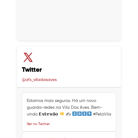
Twitter
@afs_viladasaves
Estamos mais seguros. Há um novo
guarda-redes na Vila Das Aves. Bem-
vindo 𝗘𝘀𝘁𝗲𝘃𝗮̃𝗼
✍
#PelaVila
Ver no Twitter