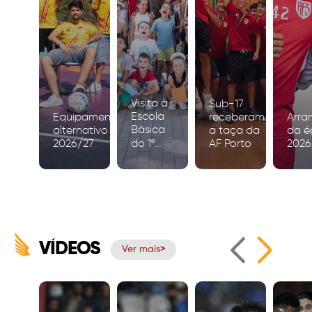
Visita à
Sub-17
Escola
Equipamento
receberam
Arra
Básica
alternativo
a taça da
da é
2026/27
do 1º
AF Porto
2026
Ciclo de
Igreja
VÍDEOS
Ver mais