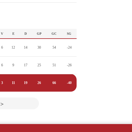
V
E
D
GP
GC
SG
6
12
14
30
54
-24
6
9
17
25
51
-26
3
11
19
26
66
-40
>