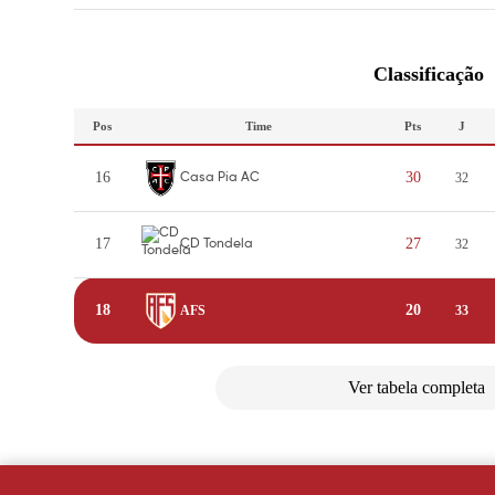
Classificação
Pos
Time
Pts
J
16
30
32
Casa Pia AC
17
27
32
CD Tondela
18
20
AFS
33
Ver tabela completa