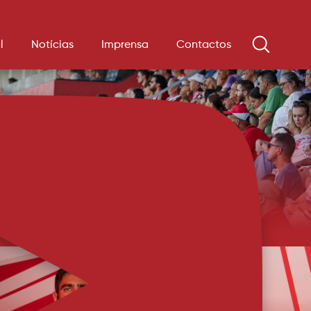
l
Notícias
Imprensa
Contactos
 à venda para o Sporting B
 15 euros. Lugares anuais ainda podem ser adquiridos e/ou renovados. Os
 estreia do AFS na Liga Portugal Meu Super - contra o Sporting CP B -
ição na Loja AFS a partir de hoje. Os ingressos custam 8 e 15 euros, de
calização, di