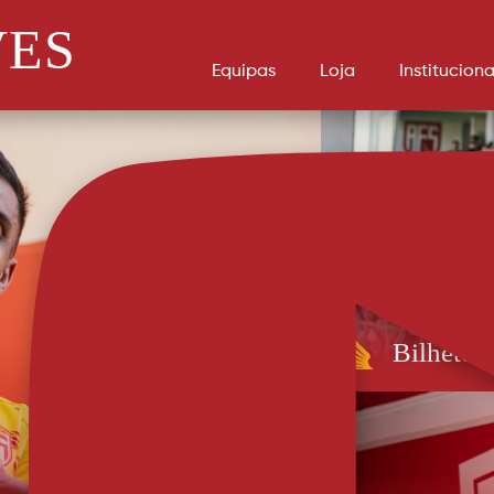
VES
Equipas
Loja
Instituciona
Bilhetes
Preços entre 8 e
bilhetes para a
estarão à dispos
acordo com a lo