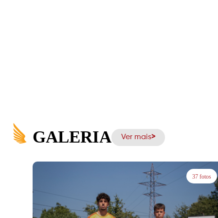
GALERIA
Ver mais
37 fotos