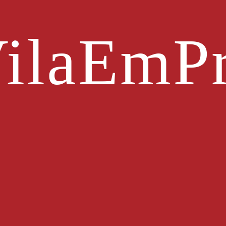
ilaEmPr