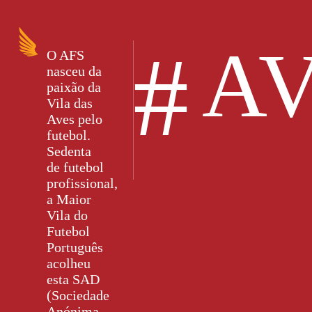
#
AV
O AFS
nasceu da
paixão da
Vila das
Aves pelo
futebol.
Sedenta
de futebol
profissional,
a Maior
Vila do
Futebol
Português
acolheu
esta SAD
(Sociedade
Anónima