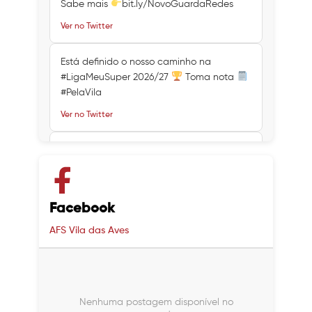
Sabe mais
bit.ly/NovoGuardaRedes
Ver no Twitter
Está definido o nosso caminho na
#LigaMeuSuper 2026/27
Toma nota
#PelaVila
Ver no Twitter
Ver no Twitter
Ver no Twitter
Facebook
AFS Vila das Aves
Nenhuma postagem disponível no