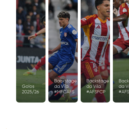
Backstage
Backstage
Back
Golos
da Vila
da Vila
da Vi
2025/26
#MFCAFS
#AFSFCP
#AF