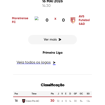
16 MAI 2026
14:30
AVS
Moreirense
x
0
0
Futebol
FC
SAD
>
Ver mais
Primeira Liga
Veja todos os jogos
>
Classificação
Pos
Time
Pts
J
V
E
D
GP
GC
SG
16
30
Casa Pia AC
32
6
12
14
30
54
-24