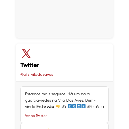
Twitter
@afs_viladasaves
Estamos mais seguros. Há um novo
guarda-redes na Vila Das Aves. Bem-
vindo 𝗘𝘀𝘁𝗲𝘃𝗮̃𝗼
✍
#PelaVila
Ver no Twitter