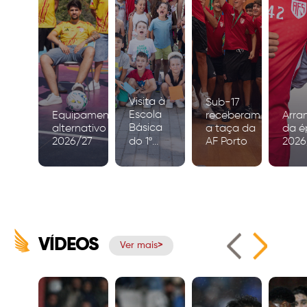
Visita à
Sub-17
Escola
Equipamento
receberam
Arra
Básica
alternativo
a taça da
da é
2026/27
do 1º
AF Porto
2026
Ciclo de
Igreja
VÍDEOS
Ver mais