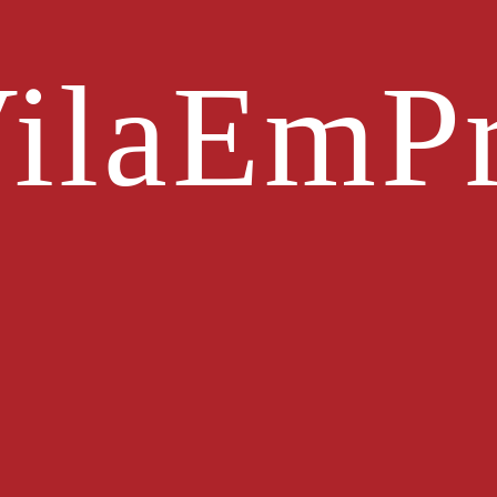
ilaEmPr