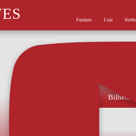
VES
Equipas
Loja
Instit
Bilhetes
Preços entre 8 e
bilhetes para a
estarão à dispos
acordo com a lo