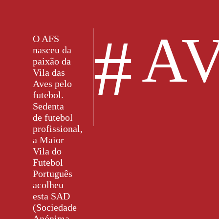
#
AV
O AFS
nasceu da
paixão da
Vila das
Aves pelo
futebol.
Sedenta
de futebol
profissional,
a Maior
Vila do
Futebol
Português
acolheu
esta SAD
(Sociedade
Anónima