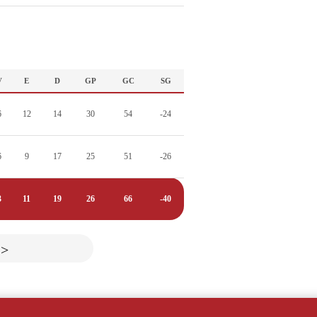
V
E
D
GP
GC
SG
6
12
14
30
54
-24
6
9
17
25
51
-26
3
11
19
26
66
-40
>