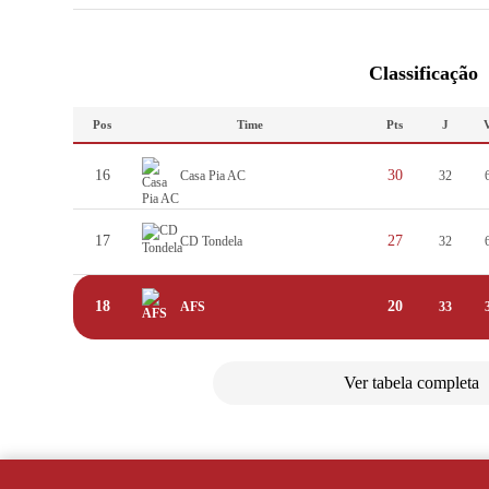
Classificação
Pos
Time
Pts
J
16
30
Casa Pia AC
32
17
27
CD Tondela
32
18
20
AFS
33
Ver tabela completa