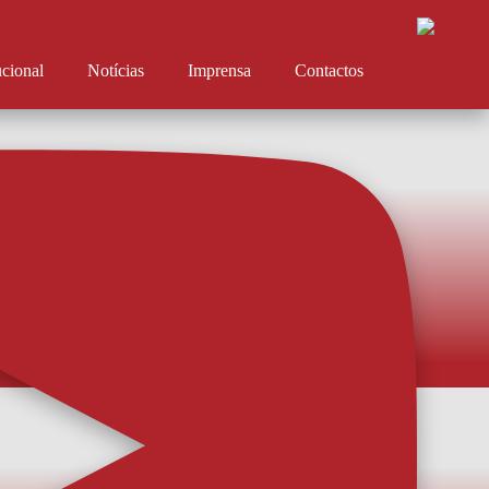
ucional
Notícias
Imprensa
Contactos
 à venda para o Sporting B
 15 euros. Lugares anuais ainda podem ser adquiridos e/ou renovados. Os
 estreia do AFS na Liga Portugal Meu Super - contra o Sporting CP B -
ição na Loja AFS a partir de hoje. Os ingressos custam 8 e 15 euros, de
calização, di