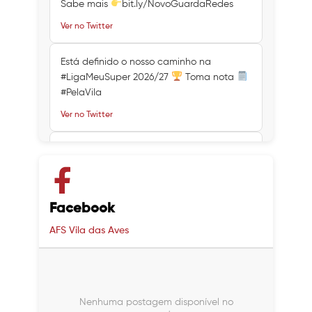
Sabe mais
bit.ly/NovoGuardaRedes
Ver no Twitter
Está definido o nosso caminho na
#LigaMeuSuper 2026/27
Toma nota
#PelaVila
Ver no Twitter
Ver no Twitter
Ver no Twitter
Facebook
AFS Vila das Aves
Nenhuma postagem disponível no