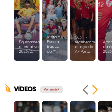
Visita à
Sub-17
Escola
Equipamento
receberam
Arra
Básica
alternativo
a taça da
da é
2026/27
do 1º
AF Porto
2026
Ciclo de
Igreja
VÍDEOS
Ver mais