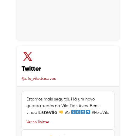
Twitter
@afs_viladasaves
Estamos mais seguros. Há um novo
guarda-redes na Vila Das Aves. Bem-
vindo 𝗘𝘀𝘁𝗲𝘃𝗮̃𝗼
✍
#PelaVila
Ver no Twitter