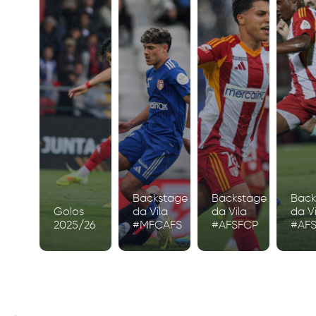
Backstage
Backstage
Back
Golos
da Vila
da Vila
da Vi
2025/26
#MFCAFS
#AFSFCP
#AF