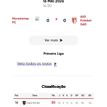
16 MAI 2026
14:30
AVS
Moreirense
x
0
0
Futebol
FC
SAD
>
Ver mais
Primeira Liga
Veja todos os jogos
>
Classificação
Pos
Time
Pts
J
V
E
D
GP
GC
SG
16
30
Casa Pia AC
32
6
12
14
30
54
-24