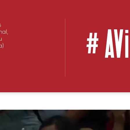
#
AV
s
nal,
u
a)