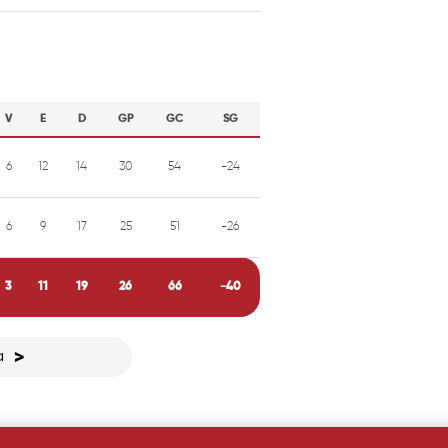
V
E
D
GP
GC
SG
6
12
14
30
54
-24
6
9
17
25
51
-26
3
11
19
26
66
-40
a
>