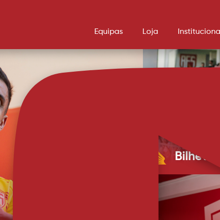
Equipas
Loja
Instituciona
Bilhete
Preços entre 
renovados. Os bilhetes para a estreia do AFS na Liga Portugal Meu Super -
contra o Spor
ingressos cus