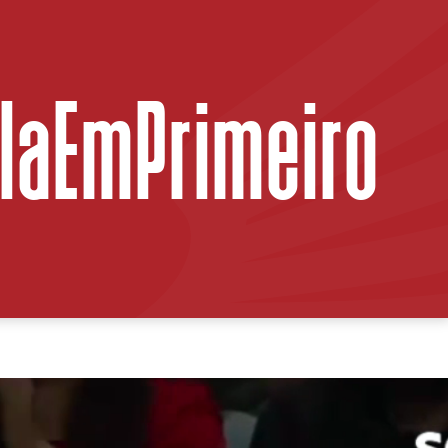
ilaEmPrimeiro