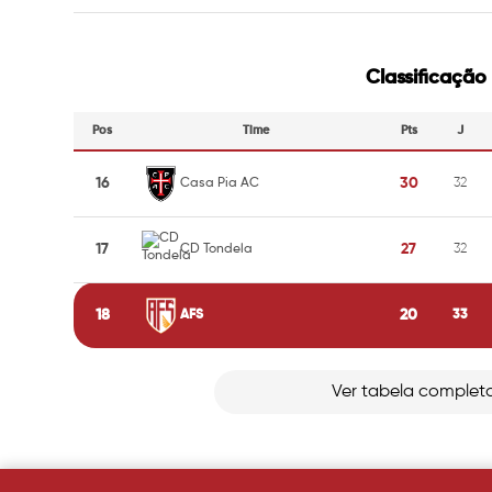
Classificação
Pos
Time
Pts
J
16
30
Casa Pia AC
32
17
27
CD Tondela
32
18
20
AFS
33
Ver tabela complet