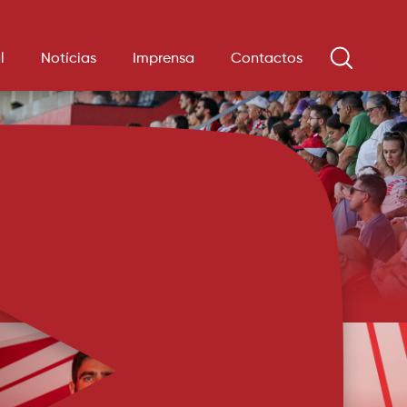
l
Notícias
Imprensa
Contactos
s à venda para o Sporting B
8 e 15 euros. Lugares anuais ainda podem ser adquiridos e/ou
ting CP B - estarão à disposição na Loja AFS a partir de hoje. Os
tam 8 e 15 euros, de acordo com a localização, di