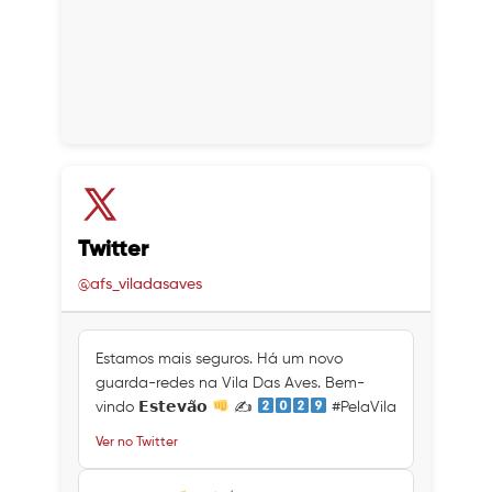
Twitter
@afs_viladasaves
Estamos mais seguros. Há um novo
guarda-redes na Vila Das Aves. Bem-
vindo 𝗘𝘀𝘁𝗲𝘃𝗮̃𝗼
✍
#PelaVila
Ver no Twitter