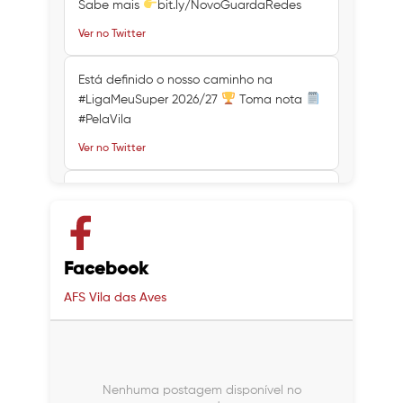
Sabe mais
bit.ly/NovoGuardaRedes
Ver no Twitter
Está definido o nosso caminho na
#LigaMeuSuper 2026/27
Toma nota
#PelaVila
Ver no Twitter
Ver no Twitter
Ver no Twitter
Facebook
AFS Vila das Aves
Nenhuma postagem disponível no