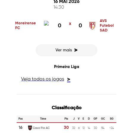
16 MAI 2026
14:30
AVS
Moreirense
x
0
0
Futebol
FC
SAD
>
Ver mais
Primeira Liga
Veja todos os jogos
>
Classificação
Pos
Time
Pts
J
V
E
D
GP
GC
SG
16
30
Casa Pia AC
32
6
12
14
30
54
-24