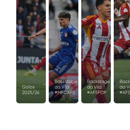
Backstage
Backstage
Back
Golos
da Vila
da Vila
da Vi
2025/26
#MFCAFS
#AFSFCP
#AF