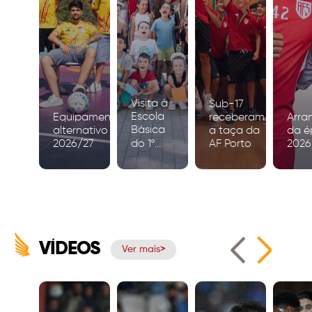
Visita à
Sub-17
Escola
Equipamento
receberam
Arra
Básica
alternativo
a taça da
da é
2026/27
do 1º
AF Porto
2026
Ciclo de
Igreja
VÍDEOS
Ver mais