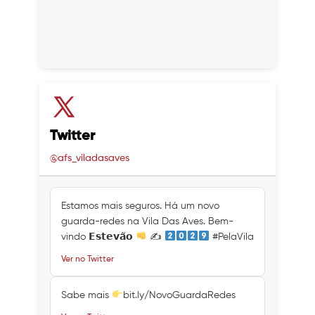
Twitter
@afs_viladasaves
Estamos mais seguros. Há um novo
guarda-redes na Vila Das Aves. Bem-
vindo 𝗘𝘀𝘁𝗲𝘃𝗮̃𝗼
✍
#PelaVila
Ver no Twitter
Sabe mais
bit.ly/NovoGuardaRedes