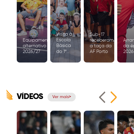
Visita à
Sub-17
Escola
Equipamento
receberam
Arra
Básica
alternativo
a taça da
da é
2026/27
do 1º
AF Porto
2026
Ciclo de
Igreja
VÍDEOS
Ver mais