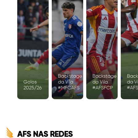
Backstage
Backstage
Back
Golos
da Vila
da Vila
da Vi
2025/26
#MFCAFS
#AFSFCP
#AF
AFS NAS REDES