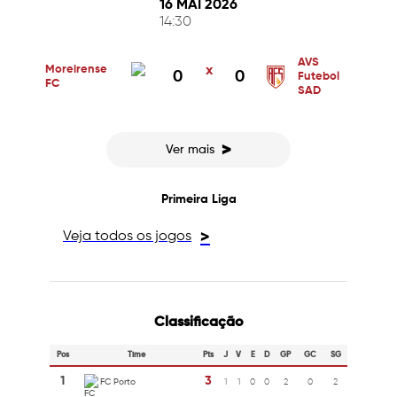
16 MAI 2026
14:30
AVS
Moreirense
x
0
0
Futebol
FC
SAD
>
Ver mais
Primeira Liga
Veja todos os jogos
>
Classificação
Pos
Time
Pts
J
V
E
D
GP
GC
SG
1
3
FC Porto
1
1
0
0
2
0
2