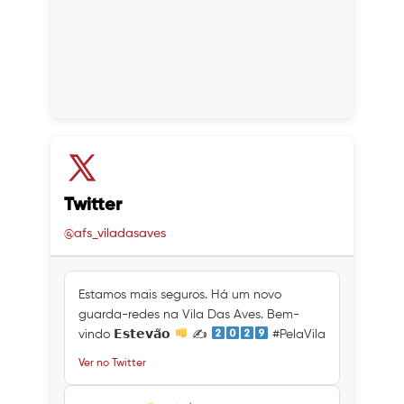
Twitter
@afs_viladasaves
Estamos mais seguros. Há um novo
guarda-redes na Vila Das Aves. Bem-
vindo 𝗘𝘀𝘁𝗲𝘃𝗮̃𝗼
✍
#PelaVila
Ver no Twitter