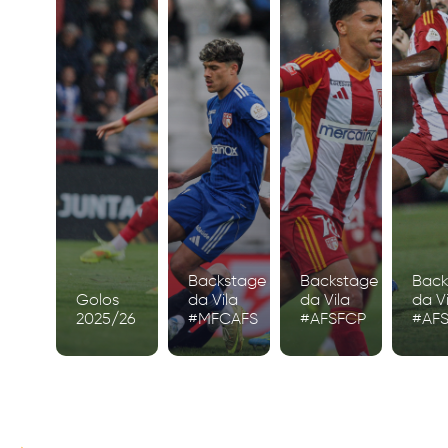
Backstage
Backstage
Back
Golos
da Vila
da Vila
da Vi
2025/26
#MFCAFS
#AFSFCP
#AF