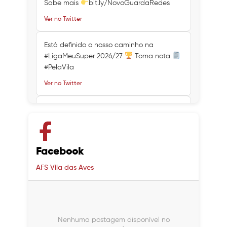
Sabe mais
bit.ly/NovoGuardaRedes
Ver no Twitter
Está definido o nosso caminho na
#LigaMeuSuper 2026/27
Toma nota
#PelaVila
Ver no Twitter
Ver no Twitter
Ver no Twitter
Facebook
AFS Vila das Aves
Nenhuma postagem disponível no