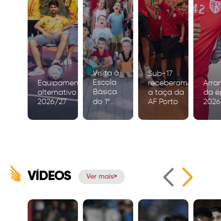
Visita à
Sub-17
Escola
Equipamento
receberam
Arra
Básica
alternativo
a taça da
da é
2026/27
do 1º
AF Porto
2026
Ciclo de
Igreja
VÍDEOS
Ver mais