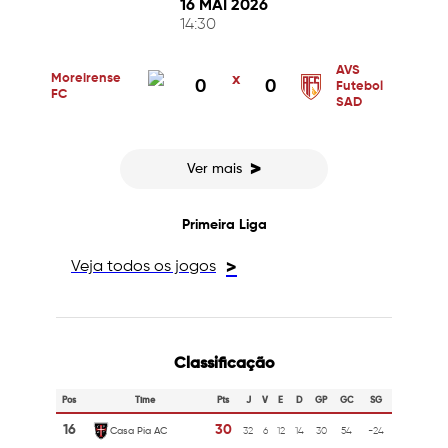
16 MAI 2026
14:30
AVS
Moreirense
x
0
0
Futebol
FC
SAD
>
Ver mais
Primeira Liga
Veja todos os jogos
>
Classificação
Pos
Time
Pts
J
V
E
D
GP
GC
SG
16
30
Casa Pia AC
32
6
12
14
30
54
-24