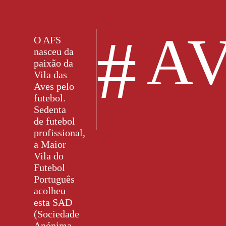
#
AV
O AFS
nasceu da
paixão da
Vila das
Aves pelo
futebol.
Sedenta
de futebol
profissional,
a Maior
Vila do
Futebol
Português
acolheu
esta SAD
(Sociedade
Anónima