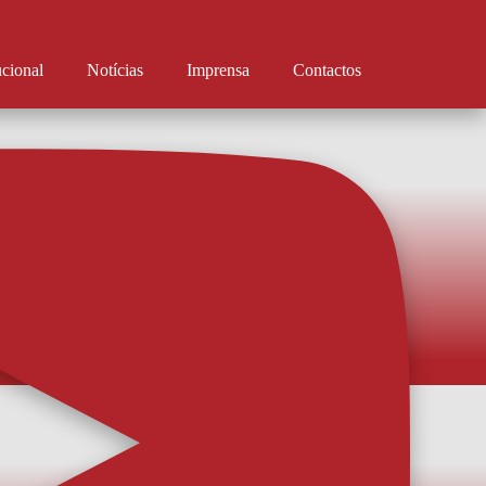
ucional
Notícias
Imprensa
Contactos
muito do projeto”
xplicou opção pelo AFS e prometer acelerar para ser rapidamente opção. O
tiu à chegada reforça a convicção de que coisas boas estarão para chegar. O
forço do AFS, Rodrigo Pinho, chegou e apresentou-se de imediato às ordens