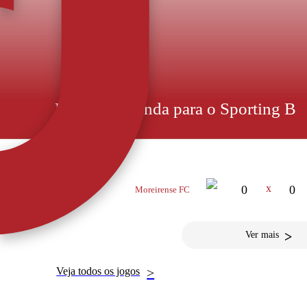
Bilhetes à venda para o Sporting B
PRÓXIMO JOGO
Preços entre 8 e 15 euros. Lugares anuais ainda podem ser adquir
para a estreia do AFS na Liga Portugal Meu Super - contra
na Loja AFS a partir de hoje. Os ingressos custam 8 e 15 
16 MAI 2026
x
0
0
Moreirense FC
14:30
>
Ver mais
Veja todos os jogos
>