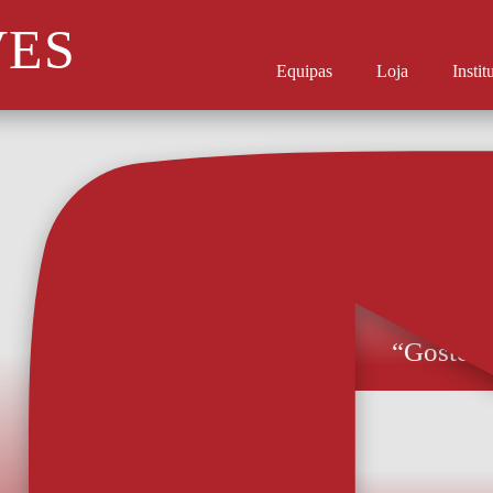
VES
Equipas
Loja
Instit
“Gostei 
Rodrigo Pinho e
ambiente que sen
mais recente re
de Sérgio Fonse