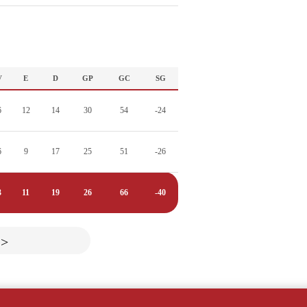
V
E
D
GP
GC
SG
6
12
14
30
54
-24
6
9
17
25
51
-26
3
11
19
26
66
-40
>