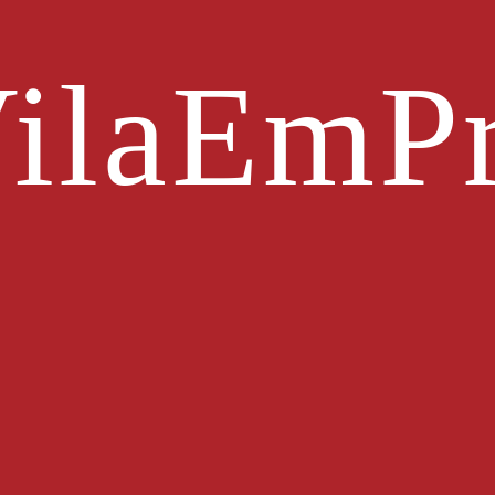
ilaEmPr