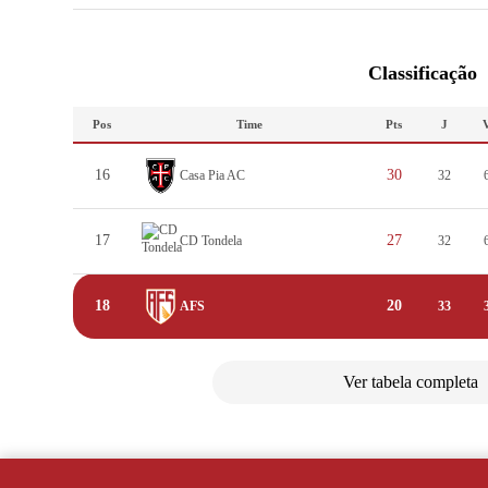
Classificação
Pos
Time
Pts
J
16
30
Casa Pia AC
32
17
27
CD Tondela
32
18
20
AFS
33
Ver tabela completa