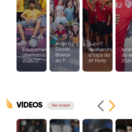
Visita à
Sub-17
Escola
Equipamento
receberam
Arra
Básica
alternativo
a taça da
da é
2026/27
do 1º
AF Porto
2026
Ciclo de
Igreja
VÍDEOS
Ver mais