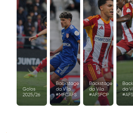
Backstage
Backstage
Back
Golos
da Vila
da Vila
da Vi
2025/26
#MFCAFS
#AFSFCP
#AF