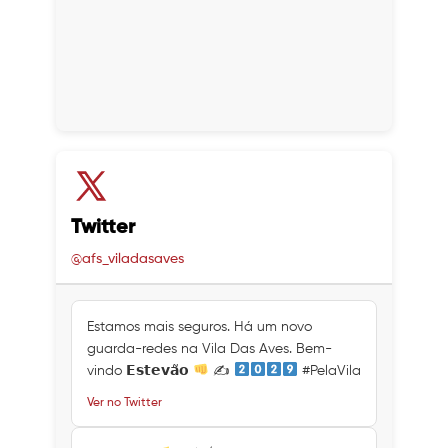
Twitter
@afs_viladasaves
Estamos mais seguros. Há um novo
guarda-redes na Vila Das Aves. Bem-
vindo 𝗘𝘀𝘁𝗲𝘃𝗮̃𝗼
✍
#PelaVila
Ver no Twitter