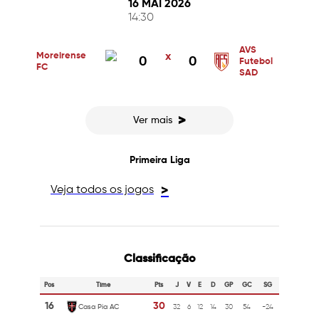
16 MAI 2026
14:30
AVS
Moreirense
x
0
0
Futebol
FC
SAD
>
Ver mais
Primeira Liga
Veja todos os jogos
>
Classificação
Pos
Time
Pts
J
V
E
D
GP
GC
SG
16
30
Casa Pia AC
32
6
12
14
30
54
-24