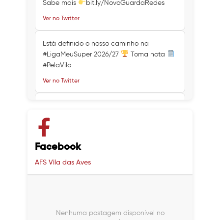
Sabe mais
bit.ly/NovoGuardaRedes
Ver no Twitter
Está definido o nosso caminho na
#LigaMeuSuper 2026/27
Toma nota
#PelaVila
Ver no Twitter
Ver no Twitter
Ver no Twitter
Facebook
AFS Vila das Aves
Nenhuma postagem disponível no