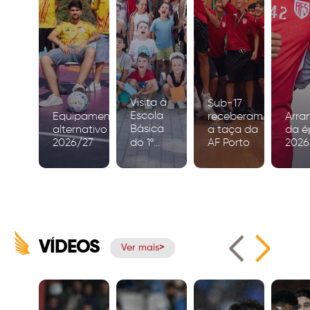
Visita à
Sub-17
Escola
Equipamento
receberam
Arra
Básica
alternativo
a taça da
da é
2026/27
do 1º
AF Porto
2026
Ciclo de
Igreja
VÍDEOS
Ver mais