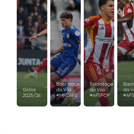
Backstage
Backstage
Back
Golos
da Vila
da Vila
da Vi
2025/26
#MFCAFS
#AFSFCP
#AF