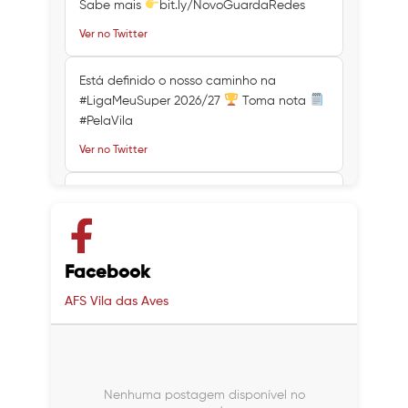
Sabe mais
bit.ly/NovoGuardaRedes
Ver no Twitter
Está definido o nosso caminho na
#LigaMeuSuper 2026/27
Toma nota
#PelaVila
Ver no Twitter
Ver no Twitter
Ver no Twitter
Facebook
AFS Vila das Aves
Nenhuma postagem disponível no