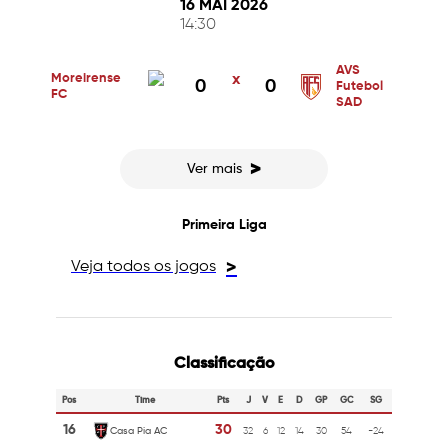
16 MAI 2026
14:30
AVS
Moreirense
x
0
0
Futebol
FC
SAD
>
Ver mais
Primeira Liga
Veja todos os jogos
>
Classificação
Pos
Time
Pts
J
V
E
D
GP
GC
SG
16
30
Casa Pia AC
32
6
12
14
30
54
-24