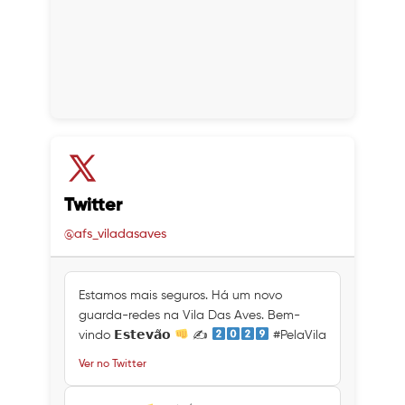
Twitter
@afs_viladasaves
Estamos mais seguros. Há um novo
guarda-redes na Vila Das Aves. Bem-
vindo 𝗘𝘀𝘁𝗲𝘃𝗮̃𝗼
✍
#PelaVila
Ver no Twitter