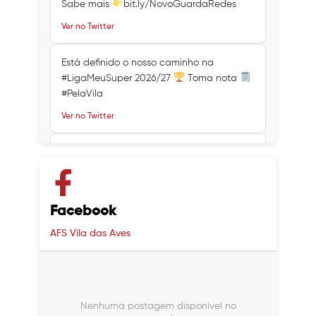
Sabe mais
bit.ly/NovoGuardaRedes
Ver no Twitter
Está definido o nosso caminho na
#LigaMeuSuper 2026/27
Toma nota
#PelaVila
Ver no Twitter
Ver no Twitter
Ver no Twitter
Facebook
AFS Vila das Aves
Nenhuma postagem disponível no