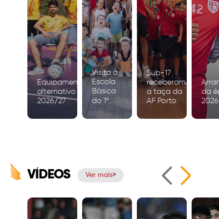
Visita à
Sub-17
Escola
Equipamento
receberam
Arra
Básica
alternativo
a taça da
da é
2026/27
do 1º
AF Porto
2026
Ciclo de
Igreja
VÍDEOS
Ver mais