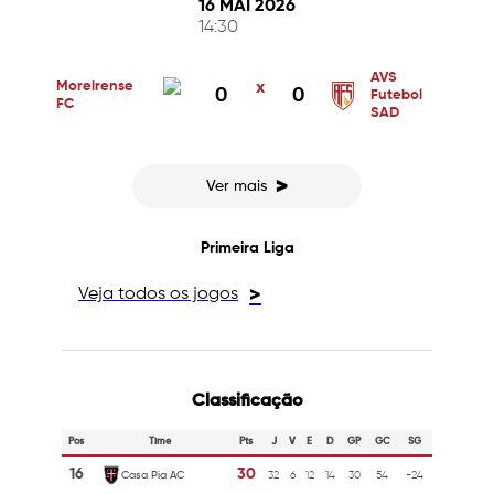
16 MAI 2026
14:30
AVS
Moreirense
x
0
0
Futebol
FC
SAD
>
Ver mais
Primeira Liga
Veja todos os jogos
>
Classificação
Pos
Time
Pts
J
V
E
D
GP
GC
SG
16
30
Casa Pia AC
32
6
12
14
30
54
-24