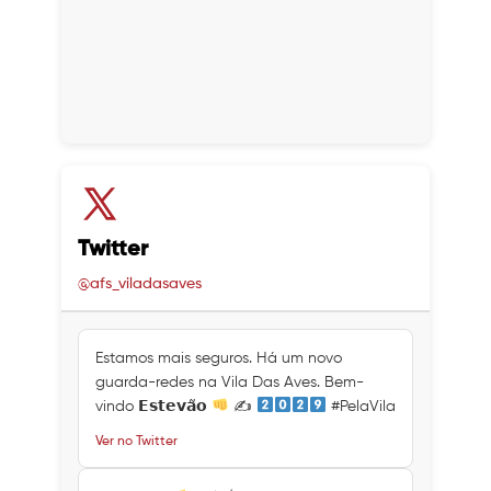
Twitter
@afs_viladasaves
Estamos mais seguros. Há um novo
guarda-redes na Vila Das Aves. Bem-
vindo 𝗘𝘀𝘁𝗲𝘃𝗮̃𝗼
✍
#PelaVila
Ver no Twitter