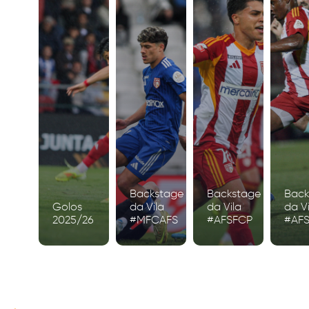
Backstage
Backstage
Back
Golos
da Vila
da Vila
da Vi
2025/26
#MFCAFS
#AFSFCP
#AF