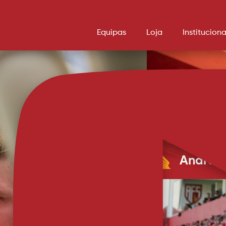
Equipas
Loja
Instituciona
Andrey
Médio cedido tempor
Santa Clara 
que assim vai jogar
idade e chego