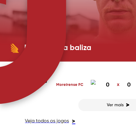
Raul fecha a baliza
PRÓXIMO JOGO
O experiente guarda-redes chega do Botafogo, on
Ganhou a Libertadores com Artur Jorge e vai agor
Rebollo e Estevão. A AVS Futebol SAD informa ter chegado a acordo com o Botafogo
de Futebol e Regatas para a transferência definiti
16 MAI 2026
0
x
0
Moreirense FC
14:30
>
Ver mais
Veja todos os jogos
>