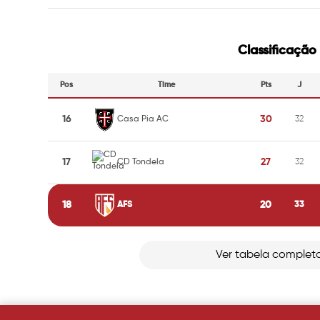
Classificação
Pos
Time
Pts
J
16
30
Casa Pia AC
32
17
27
CD Tondela
32
18
20
AFS
33
Ver tabela complet