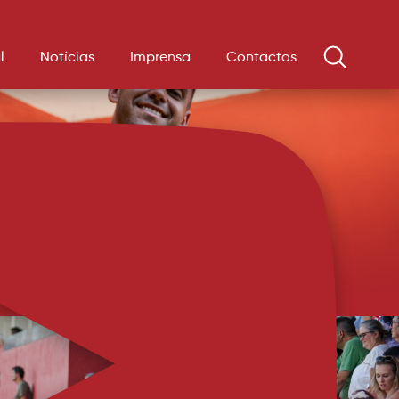
l
Notícias
Imprensa
Contactos
 chega por empréstimo
ariamente pelo Santa Clara. A AVS Futebol SAD e o CD
chegaram a acordo para a cedência temporária do médio Andrey,
 na Vila das Aves até junho de 2027. O médio tem 24 anos de
u aos Açores no mercado de janeiro de 2026. Fez