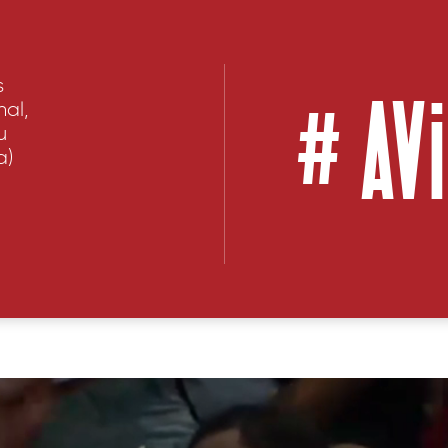
#
AV
s
nal,
u
a)