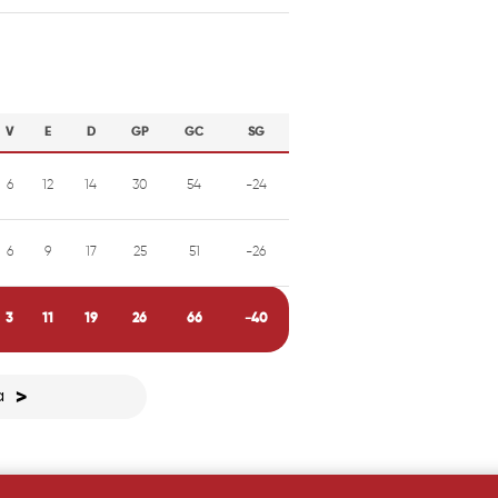
V
E
D
GP
GC
SG
6
12
14
30
54
-24
6
9
17
25
51
-26
3
11
19
26
66
-40
a
>