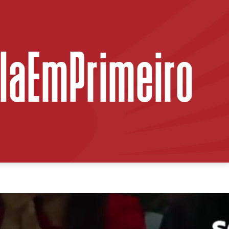
ilaEmPrimeiro