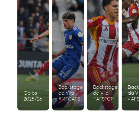
Backstage
Backstage
Back
Golos
da Vila
da Vila
da Vi
2025/26
#MFCAFS
#AFSFCP
#AF