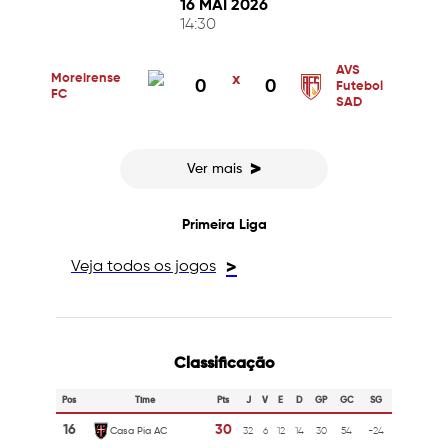
16 MAI 2026
14:30
AVS
Moreirense
x
0
0
Futebol
FC
SAD
>
Ver mais
Primeira Liga
Veja todos os jogos
>
Classificação
Pos
Time
Pts
J
V
E
D
GP
GC
SG
16
30
Casa Pia AC
32
6
12
14
30
54
-24