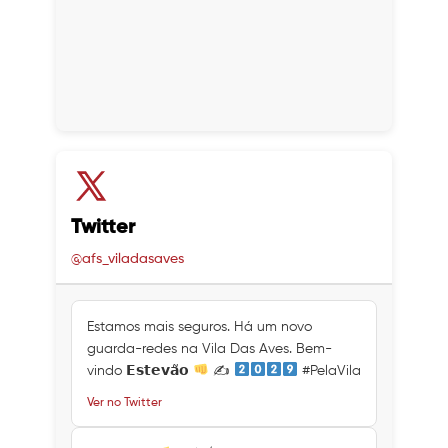
Twitter
@afs_viladasaves
Estamos mais seguros. Há um novo
guarda-redes na Vila Das Aves. Bem-
vindo 𝗘𝘀𝘁𝗲𝘃𝗮̃𝗼
✍
#PelaVila
Ver no Twitter