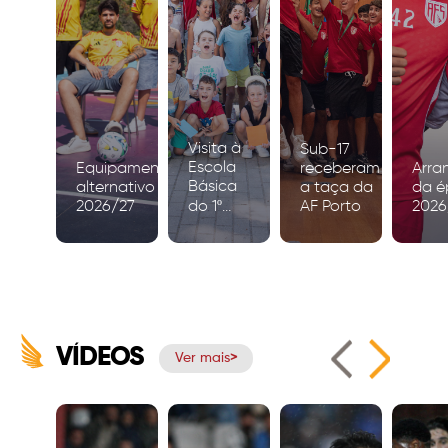
Visita à
Sub-17
Escola
Equipamento
receberam
Arra
Básica
alternativo
a taça da
da é
2026/27
do 1º
AF Porto
2026
Ciclo de
Igreja
VÍDEOS
Ver mais