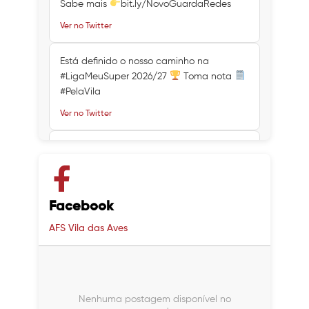
Sabe mais
bit.ly/NovoGuardaRedes
Ver no Twitter
Está definido o nosso caminho na
#LigaMeuSuper 2026/27
Toma nota
#PelaVila
Ver no Twitter
Ver no Twitter
Ver no Twitter
Facebook
AFS Vila das Aves
Nenhuma postagem disponível no