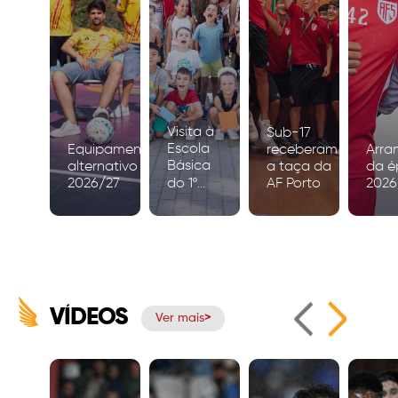
Visita à
Sub-17
Escola
Equipamento
receberam
Arra
Básica
alternativo
a taça da
da é
2026/27
do 1º
AF Porto
2026
Ciclo de
Igreja
VÍDEOS
Ver mais