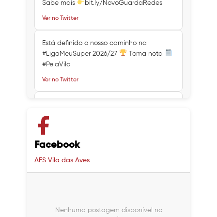
Sabe mais
bit.ly/NovoGuardaRedes
Ver no Twitter
Está definido o nosso caminho na
#LigaMeuSuper 2026/27
Toma nota
#PelaVila
Ver no Twitter
Ver no Twitter
Ver no Twitter
Facebook
AFS Vila das Aves
Nenhuma postagem disponível no