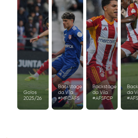
Backstage
Backstage
Back
Golos
da Vila
da Vila
da Vi
2025/26
#MFCAFS
#AFSFCP
#AF