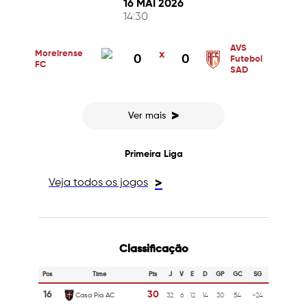
16 MAI 2026
14:30
AVS
Moreirense
x
0
0
Futebol
FC
SAD
>
Ver mais
Primeira Liga
Veja todos os jogos
>
Classificação
Pos
Time
Pts
J
V
E
D
GP
GC
SG
16
30
Casa Pia AC
32
6
12
14
30
54
-24