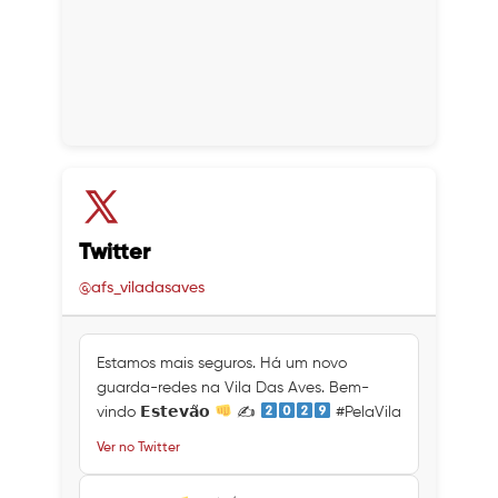
Twitter
@afs_viladasaves
Estamos mais seguros. Há um novo
guarda-redes na Vila Das Aves. Bem-
vindo 𝗘𝘀𝘁𝗲𝘃𝗮̃𝗼
✍
#PelaVila
Ver no Twitter