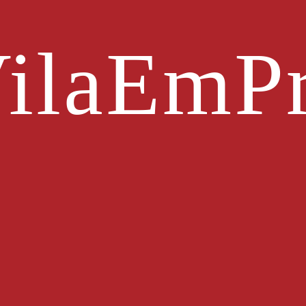
ilaEmPr