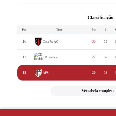
Classificação
Pos
Time
Pts
J
16
30
Casa Pia AC
32
17
27
CD Tondela
32
18
20
AFS
33
Ver tabela completa