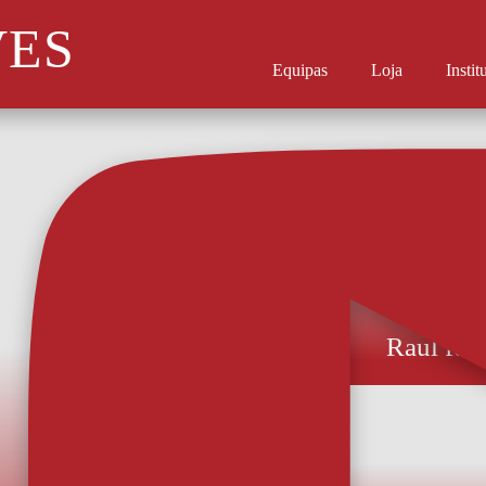
VES
Equipas
Loja
Instit
Raul fech
O experiente gu
Libertadores com
AVS Futebol SAD
transferência de