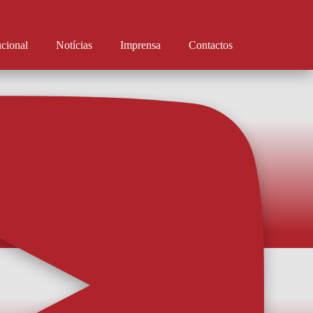
ucional
Notícias
Imprensa
Contactos
a a baliza
arda-redes chega do Botafogo, onde disputou 15 jogos este ano. Ganhou a
 Artur Jorge e vai agora disputar a baliza com Dani Rebollo e Estevão. A
 informa ter chegado a acordo com o Botafogo de Futebol e Regatas para a
finitiva de Ra