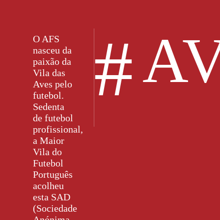
#
AV
O AFS
nasceu da
paixão da
Vila das
Aves pelo
futebol.
Sedenta
de futebol
profissional,
a Maior
Vila do
Futebol
Português
acolheu
esta SAD
(Sociedade
Anónima