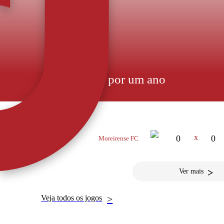
André Sousa por um ano
PRÓXIMO JOGO
Lateral esquerdo chegou, assinou e treinou. Jogava no FC Paços de Ferr
concorrente interno de Leonardo Rivas. O lateral esquer
jogador de 28 anos, nado e criado em Setúbal e no Vitória
a sua fo
16 MAI 2026
x
0
0
Moreirense FC
14:30
>
Ver mais
Veja todos os jogos
>