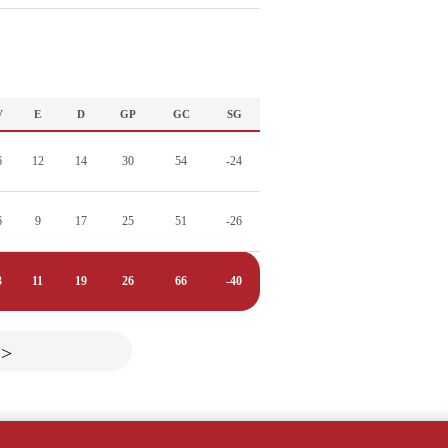
V
E
D
GP
GC
SG
6
12
14
30
54
-24
6
9
17
25
51
-26
3
11
19
26
66
-40
>