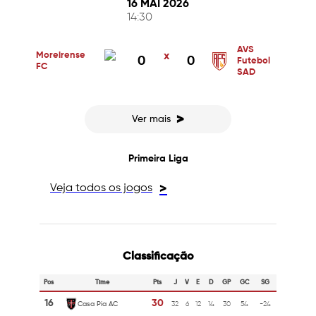
16 MAI 2026
14:30
AVS
Moreirense
x
0
0
Futebol
FC
SAD
>
Ver mais
Primeira Liga
Veja todos os jogos
>
Classificação
Pos
Time
Pts
J
V
E
D
GP
GC
SG
16
30
Casa Pia AC
32
6
12
14
30
54
-24