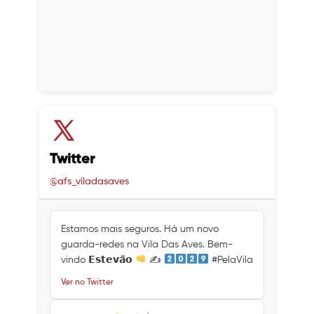
Twitter
@afs_viladasaves
Estamos mais seguros. Há um novo
guarda-redes na Vila Das Aves. Bem-
vindo 𝗘𝘀𝘁𝗲𝘃𝗮̃𝗼
✍
#PelaVila
Ver no Twitter