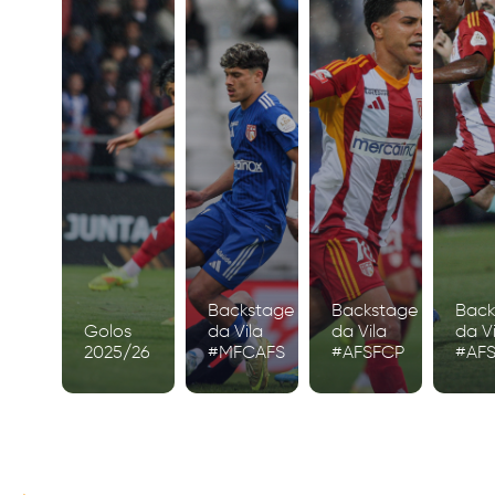
Backstage
Backstage
Back
Golos
da Vila
da Vila
da Vi
2025/26
#MFCAFS
#AFSFCP
#AF