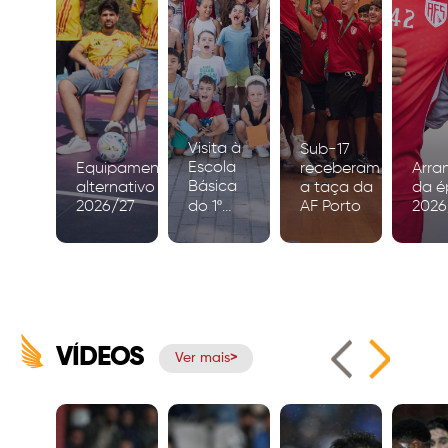
Visita à
Sub-17
Escola
Equipamento
receberam
Arra
Básica
alternativo
a taça da
da é
2026/27
do 1º
AF Porto
2026
Ciclo de
Igreja
VÍDEOS
Ver mais