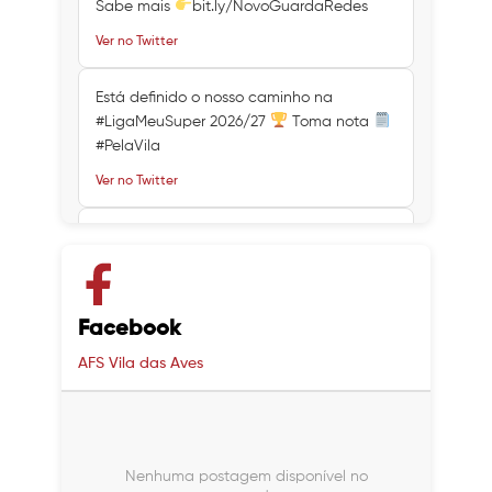
Sabe mais
bit.ly/NovoGuardaRedes
Ver no Twitter
Está definido o nosso caminho na
#LigaMeuSuper 2026/27
Toma nota
#PelaVila
Ver no Twitter
Ver no Twitter
Ver no Twitter
Facebook
AFS Vila das Aves
Nenhuma postagem disponível no