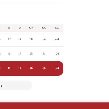
V
E
D
GP
GC
SG
6
12
14
30
54
-24
6
9
17
25
51
-26
3
11
19
26
66
-40
>