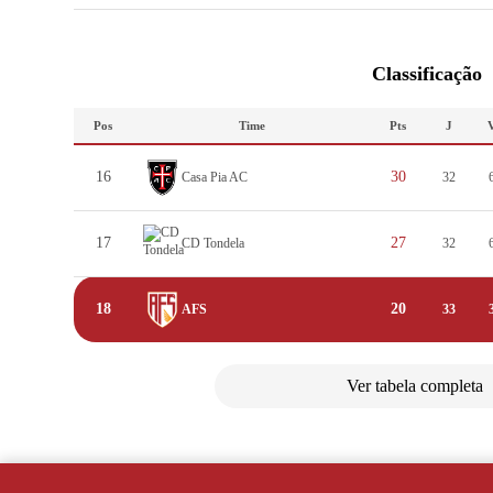
Classificação
Pos
Time
Pts
J
16
30
Casa Pia AC
32
17
27
CD Tondela
32
18
20
AFS
33
Ver tabela completa