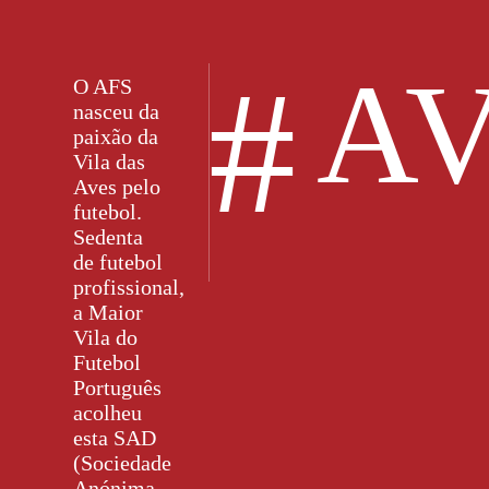
#
AV
O AFS
nasceu da
paixão da
Vila das
Aves pelo
futebol.
Sedenta
de futebol
profissional,
a Maior
Vila do
Futebol
Português
acolheu
esta SAD
(Sociedade
Anónima