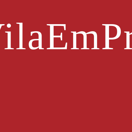
ilaEmPr