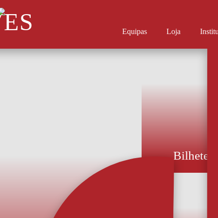
VES
Equipas
Loja
Instit
Bilhetes
Preços entre 8 e
bilhetes para a
estarão à dispos
acordo com a lo