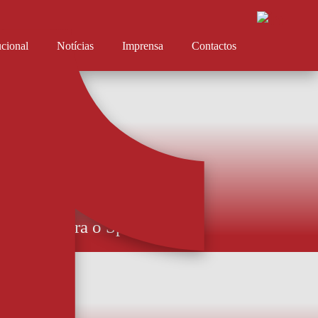
ucional
Notícias
Imprensa
Contactos
 à venda para o Sporting B
 15 euros. Lugares anuais ainda podem ser adquiridos e/ou renovados. Os
 estreia do AFS na Liga Portugal Meu Super - contra o Sporting CP B -
ição na Loja AFS a partir de hoje. Os ingressos custam 8 e 15 euros, de
calização, di