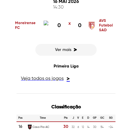
16 MAI 2026
14:30
AVS
Moreirense
x
0
0
Futebol
FC
SAD
>
Ver mais
Primeira Liga
Veja todos os jogos
>
Classificação
Pos
Time
Pts
J
V
E
D
GP
GC
SG
16
30
Casa Pia AC
32
6
12
14
30
54
-24