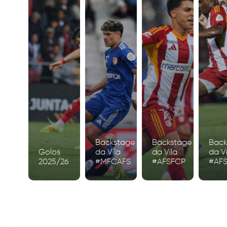
Backstage
Backstage
Back
Golos
da Vila
da Vila
da Vi
2025/26
#MFCAFS
#AFSFCP
#AF