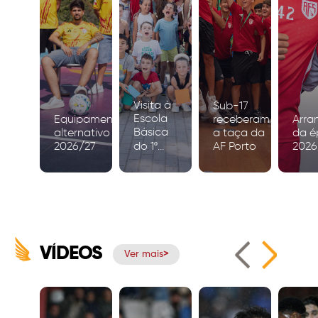
Visita à
Sub-17
Escola
Equipamento
receberam
Arra
Básica
alternativo
a taça da
da é
2026/27
do 1º
AF Porto
2026
Ciclo de
Igreja
VÍDEOS
Ver mais