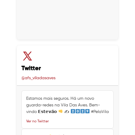
Twitter
@afs_viladasaves
Estamos mais seguros. Há um novo
guarda-redes na Vila Das Aves. Bem-
vindo 𝗘𝘀𝘁𝗲𝘃𝗮̃𝗼
✍
#PelaVila
Ver no Twitter