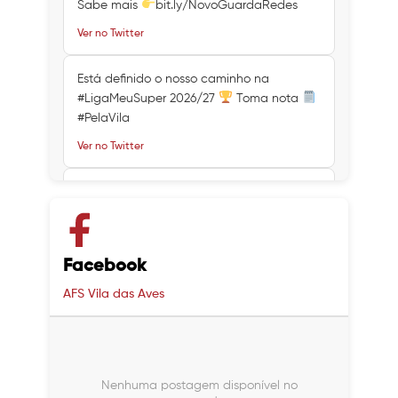
Sabe mais
bit.ly/NovoGuardaRedes
Ver no Twitter
Está definido o nosso caminho na
#LigaMeuSuper 2026/27
Toma nota
#PelaVila
Ver no Twitter
Ver no Twitter
Ver no Twitter
Facebook
AFS Vila das Aves
Nenhuma postagem disponível no