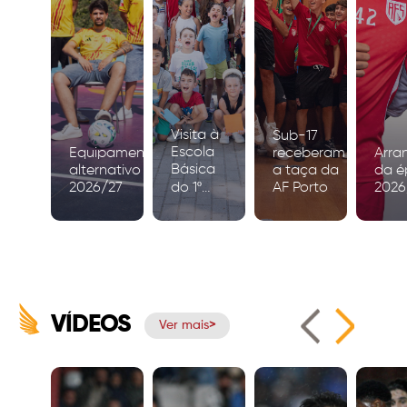
Visita à
Sub-17
Escola
Equipamento
receberam
Arra
Básica
alternativo
a taça da
da é
2026/27
do 1º
AF Porto
2026
Ciclo de
Igreja
VÍDEOS
Ver mais