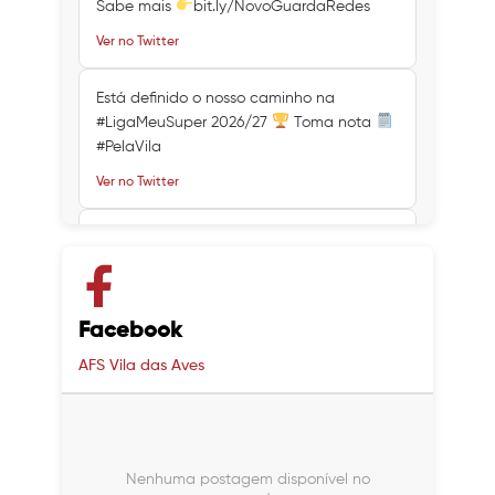
Sabe mais
bit.ly/NovoGuardaRedes
Ver no Twitter
Está definido o nosso caminho na
#LigaMeuSuper 2026/27
Toma nota
#PelaVila
Ver no Twitter
Ver no Twitter
Ver no Twitter
Facebook
AFS Vila das Aves
Nenhuma postagem disponível no