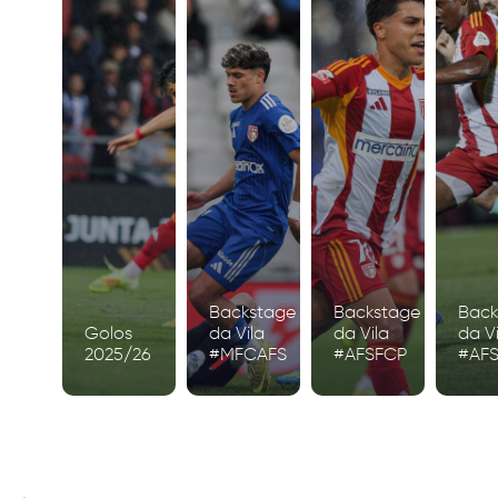
Backstage
Backstage
Back
Golos
da Vila
da Vila
da Vi
2025/26
#MFCAFS
#AFSFCP
#AF