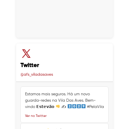
Twitter
@afs_viladasaves
Estamos mais seguros. Há um novo
guarda-redes na Vila Das Aves. Bem-
vindo 𝗘𝘀𝘁𝗲𝘃𝗮̃𝗼
✍
#PelaVila
Ver no Twitter