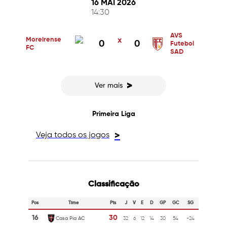
16 MAI 2026
14:30
AVS
Moreirense
x
0
0
Futebol
FC
SAD
>
Ver mais
Primeira Liga
Veja todos os jogos
>
Classificação
Pos
Time
Pts
J
V
E
D
GP
GC
SG
16
30
Casa Pia AC
32
6
12
14
30
54
-24