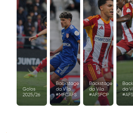
Backstage
Backstage
Back
Golos
da Vila
da Vila
da Vi
2025/26
#MFCAFS
#AFSFCP
#AF