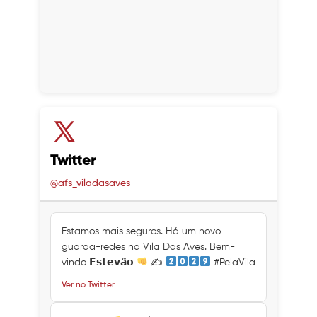
Twitter
@afs_viladasaves
Estamos mais seguros. Há um novo
guarda-redes na Vila Das Aves. Bem-
vindo 𝗘𝘀𝘁𝗲𝘃𝗮̃𝗼
✍
#PelaVila
Ver no Twitter