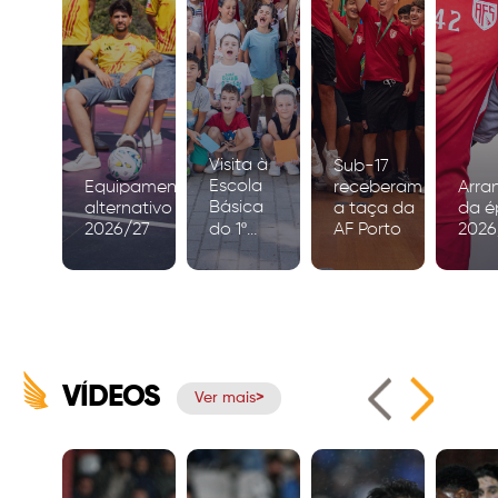
Visita à
Sub-17
Escola
Equipamento
receberam
Arra
Básica
alternativo
a taça da
da é
2026/27
do 1º
AF Porto
2026
Ciclo de
Igreja
VÍDEOS
Ver mais