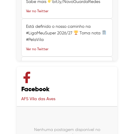
Sabe mais
bit.ly/NovoGuardaRedes
Ver no Twitter
Está definido o nosso caminho na
#LigaMeuSuper 2026/27
Toma nota
#PelaVila
Ver no Twitter
Ver no Twitter
Ver no Twitter
Facebook
AFS Vila das Aves
Nenhuma postagem disponível no