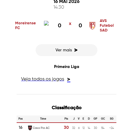
16 MAI 2026
14:30
AVS
Moreirense
x
0
0
Futebol
FC
SAD
>
Ver mais
Primeira Liga
Veja todos os jogos
>
Classificação
Pos
Time
Pts
J
V
E
D
GP
GC
SG
16
30
Casa Pia AC
32
6
12
14
30
54
-24