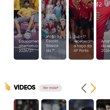
Visita à
Sub-17
Escola
Equipamento
receberam
Arra
Básica
alternativo
a taça da
da é
2026/27
do 1º
AF Porto
2026
Ciclo de
Igreja
VÍDEOS
Ver mais