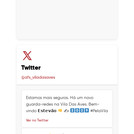
Twitter
@afs_viladasaves
Estamos mais seguros. Há um novo
guarda-redes na Vila Das Aves. Bem-
vindo 𝗘𝘀𝘁𝗲𝘃𝗮̃𝗼
✍
#PelaVila
Ver no Twitter