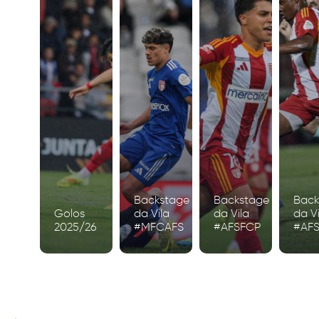
Backstage
Backstage
Back
Golos
da Vila
da Vila
da Vi
2025/26
#MFCAFS
#AFSFCP
#AF