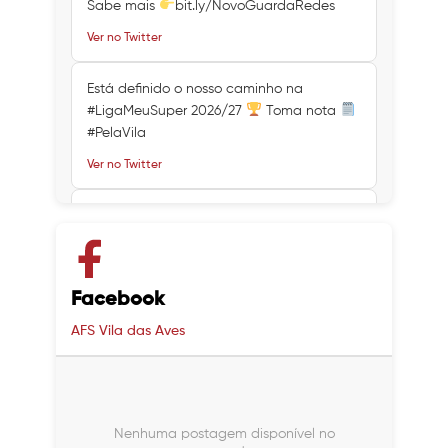
Sabe mais
bit.ly/NovoGuardaRedes
Ver no Twitter
Está definido o nosso caminho na
#LigaMeuSuper 2026/27
Toma nota
#PelaVila
Ver no Twitter
Ver no Twitter
Ver no Twitter
Facebook
AFS Vila das Aves
Nenhuma postagem disponível no