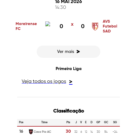
16 MAI 2026
14:30
AVS
Moreirense
x
0
0
Futebol
FC
SAD
>
Ver mais
Primeira Liga
Veja todos os jogos
>
Classificação
Pos
Time
Pts
J
V
E
D
GP
GC
SG
16
30
Casa Pia AC
32
6
12
14
30
54
-24